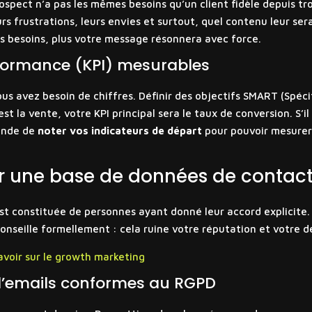
pect n’a pas les mêmes besoins qu’un client fidèle depuis trois
urs frustrations, leurs envies et surtout, quel contenu leur se
ces besoins, plus votre message résonnera avec force.
rformance (KPI) mesurables
ous avez besoin de chiffres. Définir des objectifs SMART (Spéc
est la vente, votre KPI principal sera le taux de conversion. S’il
mande de
noter vos indicateurs de départ
pour pouvoir mesurer l
r une base de données de contact
e est constituée de personnes ayant donné leur accord explicit
nseille formellement : cela ruine votre réputation et votre dél
savoir sur le growth marketing
d’emails conformes au RGPD