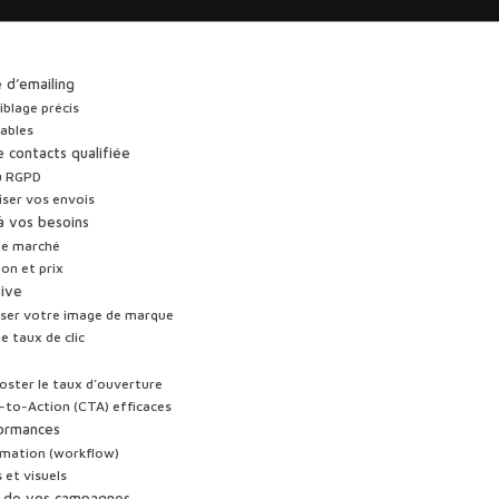
e d’emailing
iblage précis
rables
 contacts qualifiée
au RGPD
iser vos envois
à vos besoins
 le marché
ion et prix
sive
riser votre image de marque
e taux de clic
booster le taux d’ouverture
l-to-Action (CTA) efficaces
formances
omation (workflow)
 et visuels
ité de vos campagnes