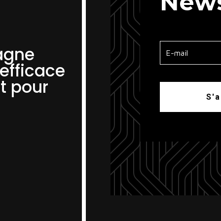
News
agne
efficace
t pour
S'