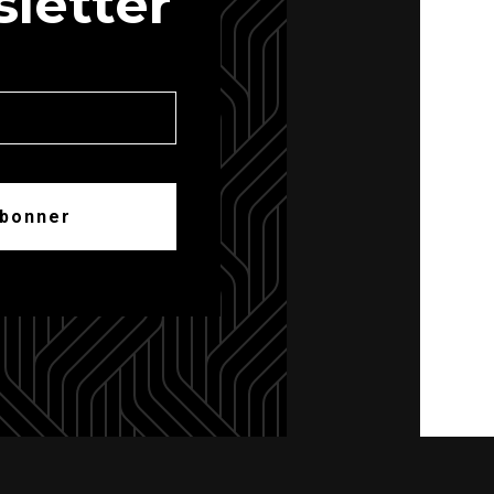
letter
abonner