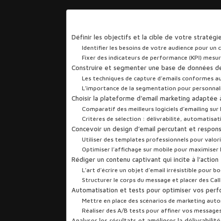
Sommaire
Définir les objectifs et la cible de votre stratégi
Identifier les besoins de votre audience pour un c
Fixer des indicateurs de performance (KPI) mesu
Construire et segmenter une base de données de
Les techniques de capture d’emails conformes 
L’importance de la segmentation pour personnal
Choisir la plateforme d’email marketing adaptée 
Comparatif des meilleurs logiciels d’emailing sur
Critères de sélection : délivrabilité, automatisat
Concevoir un design d’email percutant et respon
Utiliser des templates professionnels pour valo
Optimiser l’affichage sur mobile pour maximiser l
Rédiger un contenu captivant qui incite à l’action
L’art d’écrire un objet d’email irrésistible pour 
Structurer le corps du message et placer des Cal
Automatisation et tests pour optimiser vos per
Mettre en place des scénarios de marketing aut
Réaliser des A/B tests pour affiner vos messages
Analyser les résultats et améliorer la délivrabil