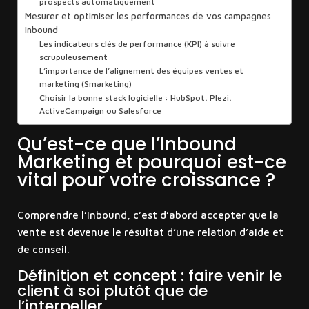
prospects automatiquement
Mesurer et optimiser les performances de vos campagnes
Inbound
Les indicateurs clés de performance (KPI) à suivre
scrupuleusement
L’importance de l’alignement des équipes ventes et
marketing (Smarketing)
Choisir la bonne stack logicielle : HubSpot, Plezi,
ActiveCampaign ou Salesforce
Qu’est-ce que l’Inbound
Marketing et pourquoi est-ce
vital pour votre croissance ?
Comprendre l’Inbound, c’est d’abord accepter que la
vente est devenue le résultat d’une relation d’aide et
de conseil.
Définition et concept : faire venir le
client à soi plutôt que de
l’interpeller