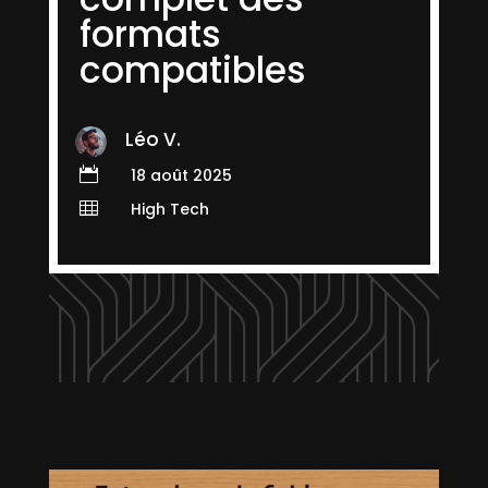
formats
compatibles
Léo V.

18 août 2025

High Tech