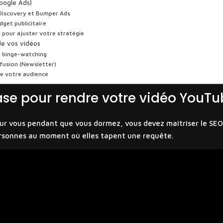
Google Ads)
, Discovery et Bumper Ads
dget publicitaire
 pour ajuster votre stratégie
de vos vidéos
le binge-watching
ffusion (Newsletter)
de votre audience
ase pour rendre votre vidéo YouTu
pour vous pendant que vous dormez, vous devez maîtriser le SEO
rsonnes au moment où elles tapent une requête.