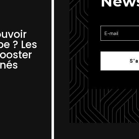
News
uvoir
e ? Les
booster
nnés
S'