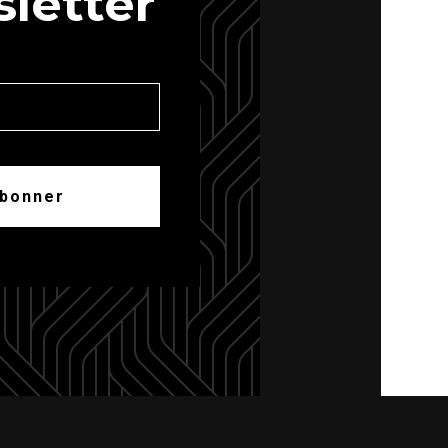
letter
abonner