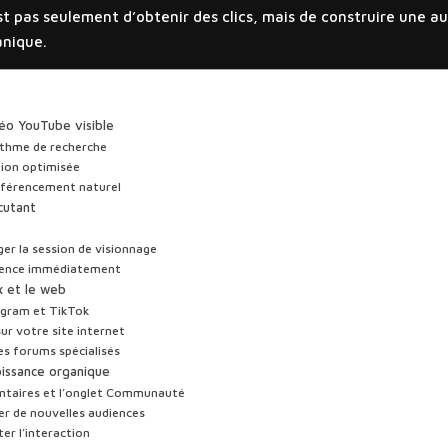
est pas seulement d’obtenir des clics, mais de construire une a
anique.
déo YouTube visible
rithme de recherche
tion optimisée
référencement naturel
rcutant
nger la session de visionnage
udience immédiatement
x et le web
agram et TikTok
sur votre site internet
es forums spécialisés
oissance organique
ntaires et l’onglet Communauté
er de nouvelles audiences
er l’interaction