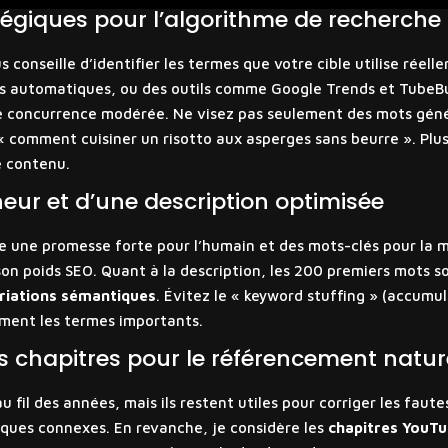
tégiques pour l’algorithme de recherche
onseille d’identifier les termes que votre cible utilise réelle
s automatiques, ou des outils comme Google Trends et TubeBud
 concurrence modérée. Ne visez pas seulement des mots génér
 « comment cuisiner un risotto aux asperges sans beurre ». Plus
e contenu.
heur et d’une description optimisée
re une promesse forte pour l’humain et des mots-clés pour la m
on poids SEO. Quant à la description, les 200 premiers mots son
riations sémantiques
. Évitez le « keyword stuffing » (accumu
ement les termes importants.
s chapitres pour le référencement natur
 fil des années, mais ils restent utiles pour corriger les faut
tiques connexes. En revanche, je considère les
chapitres YouT