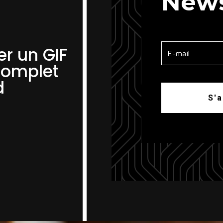
News
r un GIF
complet
d
S'