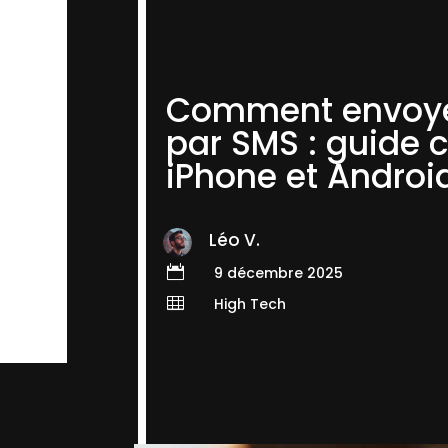
Comment envoye
par SMS : guide 
iPhone et Androi
Léo V.

9 décembre 2025

High Tech