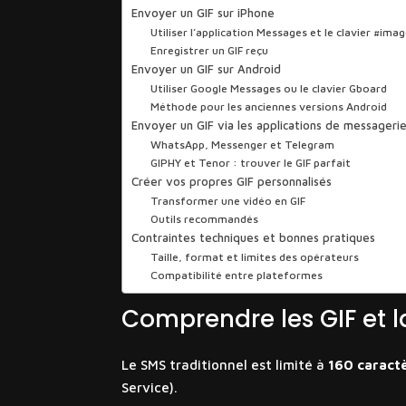
Envoyer un GIF sur iPhone
Utiliser l’application Messages et le clavier #ima
Enregistrer un GIF reçu
Envoyer un GIF sur Android
Utiliser Google Messages ou le clavier Gboard
Méthode pour les anciennes versions Android
Envoyer un GIF via les applications de messageri
WhatsApp, Messenger et Telegram
GIPHY et Tenor : trouver le GIF parfait
Créer vos propres GIF personnalisés
Transformer une vidéo en GIF
Outils recommandés
Contraintes techniques et bonnes pratiques
Taille, format et limites des opérateurs
Compatibilité entre plateformes
Comprendre les GIF et 
Le SMS traditionnel est limité à
160 caract
Service).