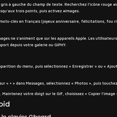
 gris à gauche du champ de texte. Recherchez l’icône rouge #
usqu’aux trois points, puis activez #images.
ots-clés en français (joyeux anniversaire, félicitations, fou r
images ne s’animent que sur les appareils Apple. Les utilisateur
import depuis votre galerie ou GIPHY.
pparition du menu, puis sélectionnez « Enregistrer » ou « Ajout
sur « + » dans Messages, sélectionnez « Photos », puis touchez 
. Maintenez votre doigt sur le GIF, choisissez « Copier l’image
oid
 le clavier Gboard