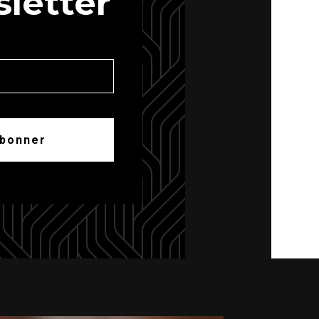
letter
abonner