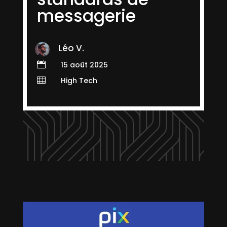
messagerie
Léo V.

15 août 2025

High Tech