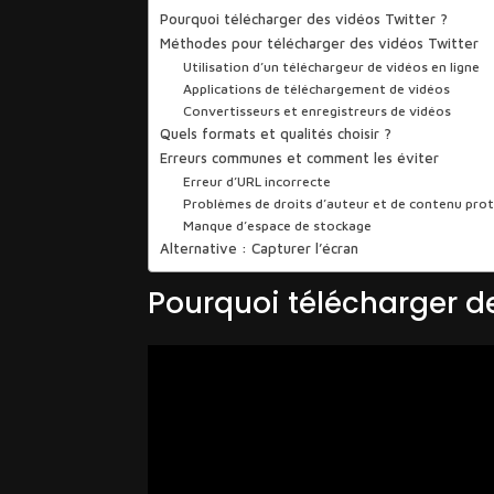
Pourquoi télécharger des vidéos Twitter ?
Méthodes pour télécharger des vidéos Twitter
Utilisation d’un téléchargeur de vidéos en ligne
Applications de téléchargement de vidéos
Convertisseurs et enregistreurs de vidéos
Quels formats et qualités choisir ?
Erreurs communes et comment les éviter
Erreur d’URL incorrecte
Problèmes de droits d’auteur et de contenu pro
Manque d’espace de stockage
Alternative : Capturer l’écran
Pourquoi télécharger de