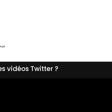
tégé
s vidéos Twitter ?