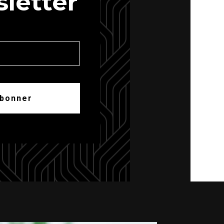
letter
abonner