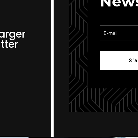
News
arger
tter
S'