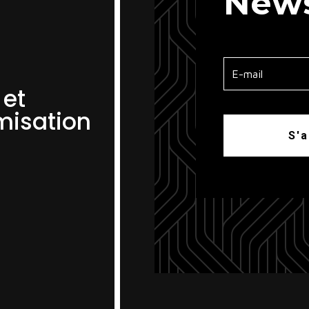
News
 et
misation
S'