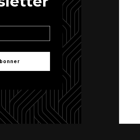
letter
abonner