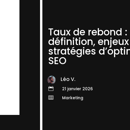
Taux de rebond :
définition, enjeux
stratégies d’opti
SEO
Léo V.

21 janvier 2026

Marketing