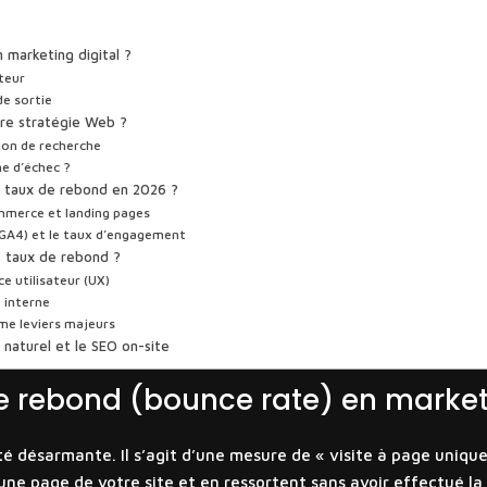
 marketing digital ?
ateur
de sortie
otre stratégie Web ?
tion de recherche
e d’échec ?
» taux de rebond en 2026 ?
mmerce et landing pages
(GA4) et le taux d’engagement
 taux de rebond ?
e utilisateur (UX)
e interne
me leviers majeurs
naturel et le SEO on-site
e rebond (bounce rate) en marketi
ité désarmante. Il s’agit d’une mesure de « visite à page uniqu
ne page de votre site et en ressortent sans avoir effectué la m