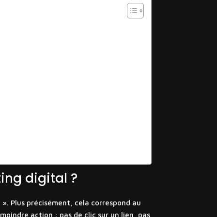
ng digital ?
e ». Plus précisément, cela correspond au
oindre action : pas de clic sur un lien, pas