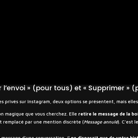
 l’envoi » (pour tous) et « Supprimer » (
s privés sur Instagram, deux options se présentent, mais elle
ion magique que vous cherchez. Elle
retire le message de la bo
st remplacé par une mention discrète (
Message annulé
). C’est 
 message d’une conversation, il
ne disparaît que de votre his