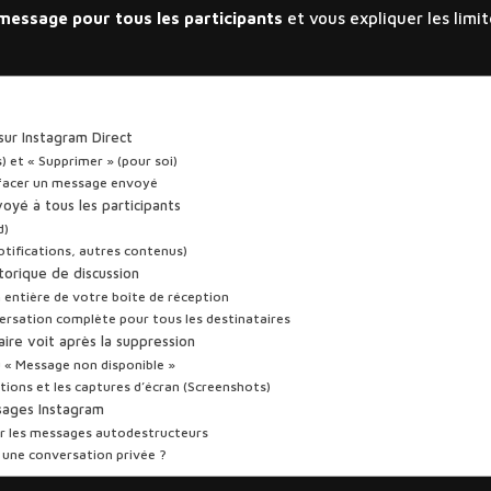
message pour tous les participants
et vous expliquer les limi
sur Instagram Direct
) et « Supprimer » (pour soi)
effacer un message envoyé
oyé à tous les participants
d)
otifications, autres contenus)
storique de discussion
entière de votre boîte de réception
versation complète pour tous les destinataires
taire voit après la suppression
u « Message non disponible »
ations et les captures d’écran (Screenshots)
ssages Instagram
ur les messages autodestructeurs
 une conversation privée ?