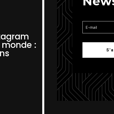
News
stagram
e monde :
ons
S'