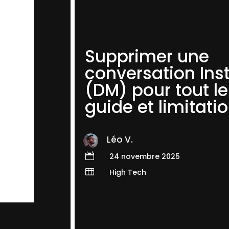
Supprimer une
conversation In
(DM) pour tout l
guide et limitati
Léo V.

24 novembre 2025

High Tech