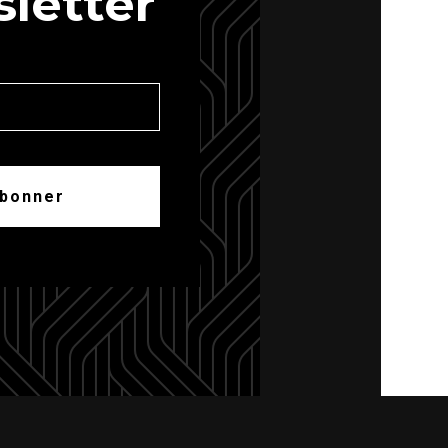
letter
abonner