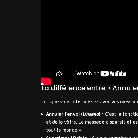
La différence entre « Annuler
Lorsque vous interagissez avec vos message
Annuler l’envoi (
Unsend
) :
C’est la fonct
et de la vôtre. Le message disparaît et e
tout le monde ».
Supprimer (
Delete
) :
Si vous supprimez un