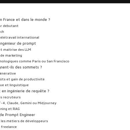
en France et dans le monde ?
or débutant
ech
élétravail international
n ingénieur de prompt
et maîtrise des LLM
s de marketing
hnologiques comme Paris ou San Francisco
ignent-ils des sommets ?
générative
ûts et gain de productivité
e et linguistique
 en ingénierie de requête ?
es recruteurs
PT-4, Claude, Gemini ou Midjourney
ning et RAG
r de Prompt Engineer
 les métiers de développeurs
 freelance