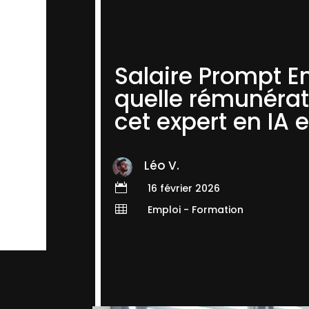
Salaire Prompt En
quelle rémunérat
cet expert en IA 
Léo V.

16 février 2026

Emploi - Formation