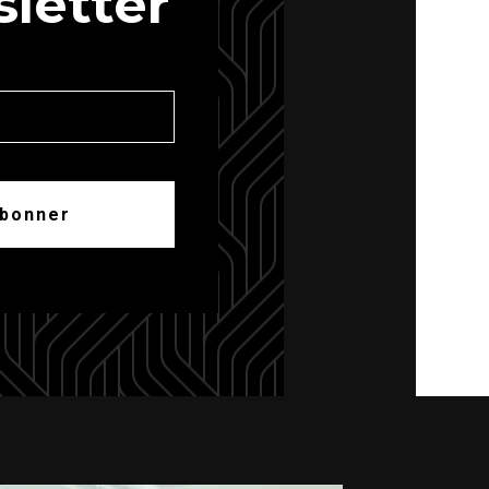
letter
abonner