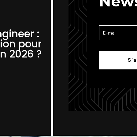
News
gineer :
ion pour
en 2026 ?
S'