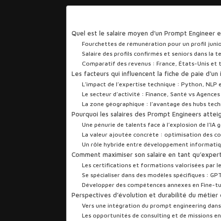
Sommaire
Quel est le salaire moyen d’un Prompt Engineer 
Fourchettes de rémunération pour un profil juni
Salaire des profils confirmés et seniors dans la t
Comparatif des revenus : France, États-Unis et t
Les facteurs qui influencent la fiche de paie d’u
L’impact de l’expertise technique : Python, NLP 
Le secteur d’activité : Finance, Santé vs Agence
La zone géographique : l’avantage des hubs tec
Pourquoi les salaires des Prompt Engineers atte
Une pénurie de talents face à l’explosion de l’IA 
La valeur ajoutée concrète : optimisation des co
Un rôle hybride entre développement informatiqu
Comment maximiser son salaire en tant qu’expert
Les certifications et formations valorisées par l
Se spécialiser dans des modèles spécifiques : G
Développer des compétences annexes en Fine-tu
Perspectives d’évolution et durabilité du métie
Vers une intégration du prompt engineering dans
Les opportunités de consulting et de missions en