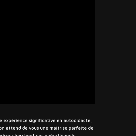
e expérience significative en autodidacte,
 on attend de vous une maîtrise parfaite de
prises cherchent des opérationnels