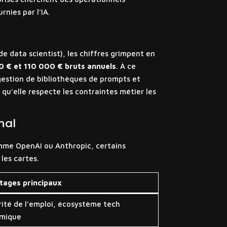
nies par l’IA.
e data scientist), les chiffres grimpent en
0 € et 110 000 € bruts annuels
. À ce
gestion de bibliothèques de prompts et
t qu’elle respecte les contraintes métier les
nal
omme OpenAI ou Anthropic, certains
les cartes.
tages principaux
ité de l’emploi, écosystème tech
mique