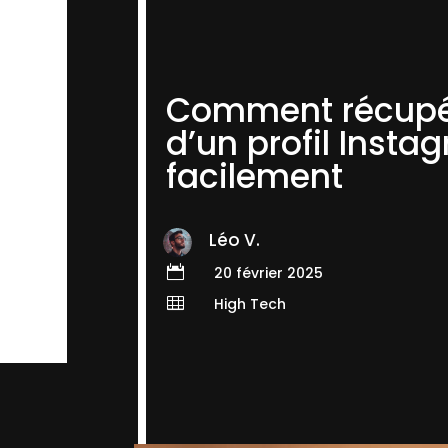
Comment récupér
d’un profil Insta
facilement
Léo V.

20 février 2025

High Tech