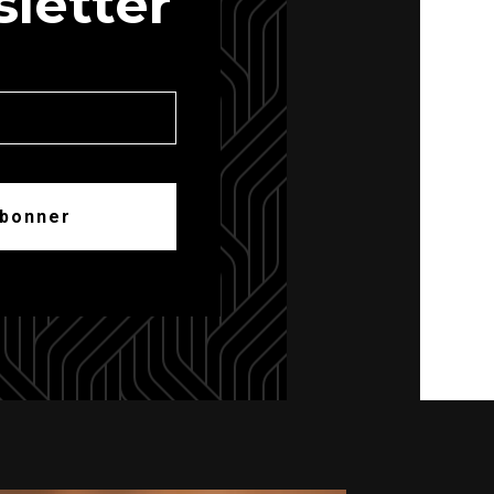
letter
abonner