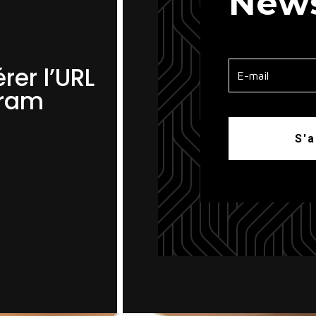
News
er l’URL
gram
S'