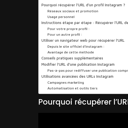
Pourquoi récupérer l’URL d’un profil Instagram ?
Réseaux sociaux et promotion
Usage personnel
Instructions étape par étape : Récupérer l’URL de
Pour votre propre profil :
Pour un autre profil :
Utiliser un navigateur web pour récupérer l’URL
Depuis le site officiel d’Instagram :
Avantage de cette méthode
Conseils pratiques supplémentaires
Modifier l’URL d’une publication Instagram
Pas-à-pas pour rediffuser une publication com
Utilisations avancées des URLs Instagram
Campagnes marketing
Automatisation et outils tiers
Pourquoi récupérer l’UR