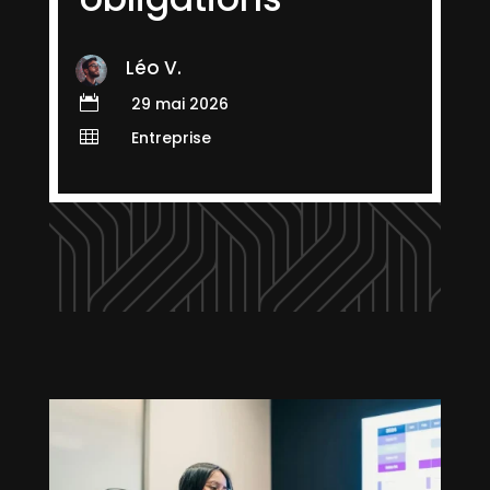
Léo V.

29 mai 2026

Entreprise