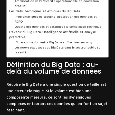
Amélioration de l’efficacité opérationnelle et innovation
produit
Les défis techniques et éthiques du Big Data
Problématiques de sécurité, protection des données et
RGPD
Qualité des données et gestion de la complexité technique
L’avenir du Big Data : intelligence artificielle et analyse
prédictive
L’interconnexion entre Big Data et Machine Learning
Les nouveaux usages du Big Data dans le secteur public et
la santé
Définition du Big Data : au-
delà du volume de données
Réduire le Big Data à une simple question de taille est
une erreur classique. Si le volume est bien une
composante majeure, ce sont les dynamiques
complexes entourant ces données qui en font un sujet
fascinant.