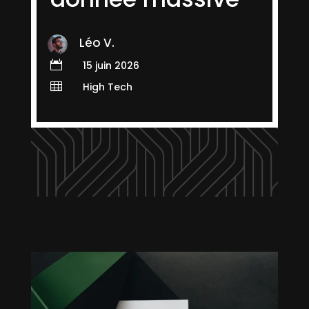
Léo V.

15 juin 2026

High Tech