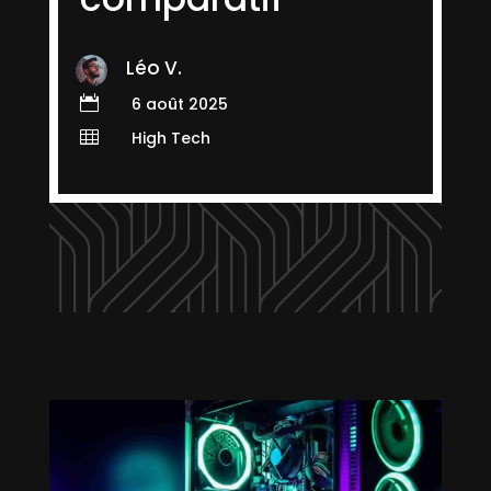
Léo V.

6 août 2025

High Tech