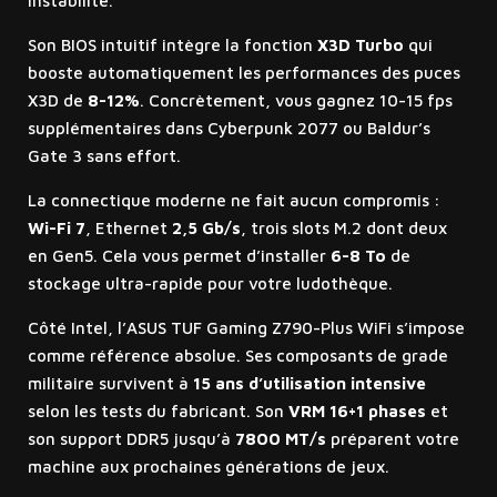
instabilité.
Son BIOS intuitif intègre la fonction
X3D Turbo
qui
booste automatiquement les performances des puces
X3D de
8-12%
. Concrètement, vous gagnez 10-15 fps
supplémentaires dans Cyberpunk 2077 ou Baldur’s
Gate 3 sans effort.
La connectique moderne ne fait aucun compromis :
Wi-Fi 7
, Ethernet
2,5 Gb/s
, trois slots M.2 dont deux
en Gen5. Cela vous permet d’installer
6-8 To
de
stockage ultra-rapide pour votre ludothèque.
Côté Intel, l’ASUS TUF Gaming Z790-Plus WiFi s’impose
comme référence absolue. Ses composants de grade
militaire survivent à
15 ans d’utilisation intensive
selon les tests du fabricant. Son
VRM 16+1 phases
et
son support DDR5 jusqu’à
7800 MT/s
préparent votre
machine aux prochaines générations de jeux.