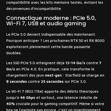
compatibilité avec les kits mémoire testés, évitant les
déconvenues d’incompatibilité.
Connectique moderne : PCIe 5.0,
Wi-Fi 7, USB et audio gaming
Le PCIe 5.0 devient indispensable dès maintenant.
Pourquoi anticiper ? Les prochaines RTX 50 et RX 8000
exploiteront pleinement cette bande passante
doublée.
Les SSD PCIe 5.0 atteignent déjà
12-14 Go/s
contre
7
Go/s
en PCIe 4.0. En pratique, cela transforme le
chargement des jeux
next-gen
: Starfield se charge en
8 secondes
contre
25 secondes
sur PCIe 3.0.
Le Wi-Fi 7 (802.11be) apporte des débits théoriques
jusqu’à
46 Gbps
et surtout, une latence réduite de
40%
cruciale pour le gaming compétitif. Même si votre
box ne l’exploite pas encore, c’est un investissement