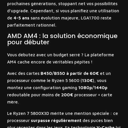
prochaines générations, stoppant net vos possibilités
d’upgrade. Cependant, si vous planifiez une utilisation
de
4-5 ans
sans évolution majeure, LGA1700 reste
parfaitement rationnel.
AMD AM4 : la solution économique
pour débuter
Vous débutez avec un budget serré ? La plateforme
AM4 cache encore de véritables pépites !
Avec des cartes
B450/B550 à partir de 60€
et un
processeur comme le Ryzen 5 5600 (
130€
), vous
montez une configuration gaming
1080p/1440p
redoutable pour moins de
200€
processeur + carte
mère.
Le Ryzen 7 5800X3D mérite une mention spéciale : ce
processeur
surpasse régulièrement
des puces bien
plus récentes dans les jeux. Sa technologie
V-Cache
lui