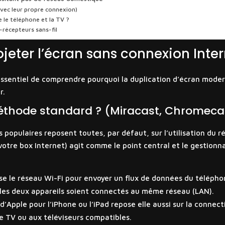
avec leur propre connexion)
 le téléphone et la TV ?
-récepteurs sans-fil
jeter l’écran sans connexion Inter
 essentiel de comprendre pourquoi la duplication d’écran modern
r.
 méthode standard ? (Miracast, Chromecas
s populaires reposent toutes, par défaut, sur l’utilisation du 
(votre box Internet) agit comme le point central et le gestion
se le réseau Wi-Fi pour envoyer un flux de données du téléphon
e les deux appareils soient connectés au même réseau (LAN).
d’Apple pour l’iPhone ou l’iPad repose elle aussi sur la connecti
le TV ou aux téléviseurs compatibles.