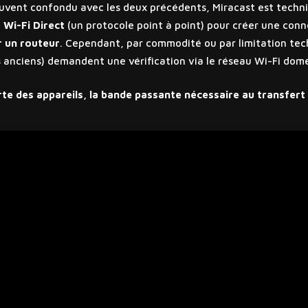
uvent confondu avec les deux précédents, Miracast est techn
e
Wi-Fi Direct
(un protocole point à point) pour créer une conne
r un routeur
. Cependant, par commodité ou par limitation te
s anciens) demandent une vérification via le réseau Wi-Fi domes
rte des appareils, la bande passante nécessaire au transfert v