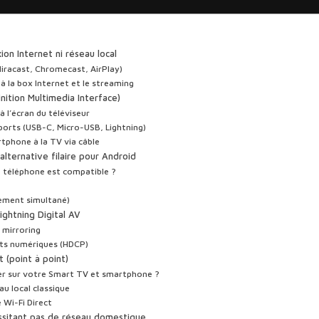
ion Internet ni réseau local
Miracast, Chromecast, AirPlay)
e à la box Internet et le streaming
inition Multimedia Interface)
 l’écran du téléviseur
ports (USB-C, Micro-USB, Lightning)
rtphone à la TV via câble
’alternative filaire pour Android
e téléphone est compatible ?
gement simultané)
ightning Digital AV
e mirroring
oits numériques (HDCP)
t (point à point)
ver sur votre Smart TV et smartphone ?
au local classique
e Wi-Fi Direct
cessitant pas de réseau domestique