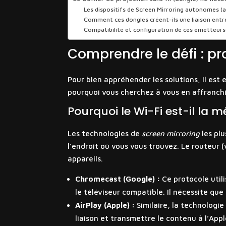
Les dispositifs de Screen Mirroring autonomes (
Comment ces dongles créent-ils une liaison entre
Compatibilité et configuration de ces émetteurs
Comprendre le défi : pro
Pour bien appréhender les solutions, il est
pourquoi vous cherchez à vous en affranchi
Pourquoi le Wi-Fi est-il la
Les technologies de
screen mirroring
les plu
l’endroit où vous vous trouvez. Le routeur 
appareils.
Chromecast (Google) :
Ce protocole utili
le téléviseur compatible. Il nécessite qu
AirPlay (Apple) :
Similaire, la technologie 
liaison et transmettre le contenu à l’App