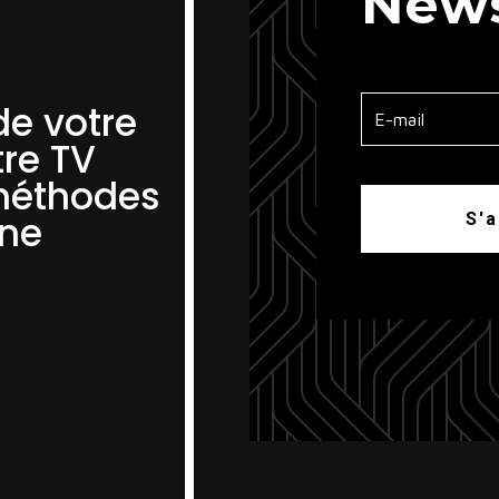
News
de votre
tre TV
 méthodes
gne
S'