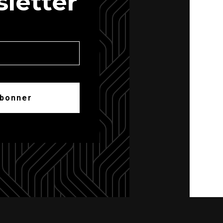
letter
abonner