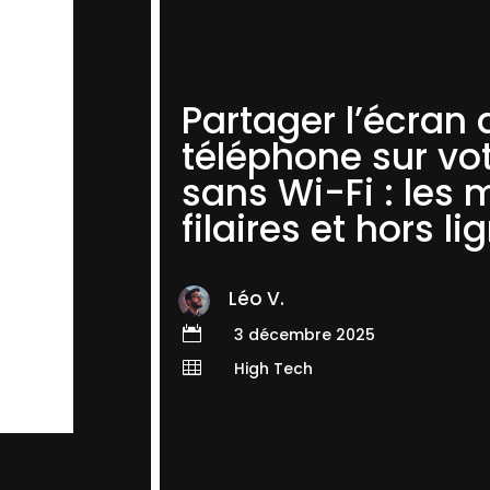
Partager l’écran 
téléphone sur vo
sans Wi-Fi : les
filaires et hors li
Léo V.

3 décembre 2025

High Tech