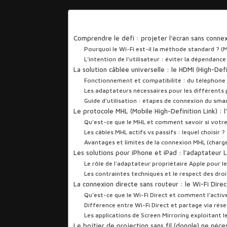
Sommaire
Comprendre le défi : projeter l’écran sans connex
Pourquoi le Wi-Fi est-il la méthode standard ? (
L’intention de l’utilisateur : éviter la dépendanc
La solution câblée universelle : le HDMI (High-Def
Fonctionnement et compatibilité : du téléphone à
Les adaptateurs nécessaires pour les différents 
Guide d’utilisation : étapes de connexion du sma
Le protocole MHL (Mobile High-Definition Link) : l
Qu’est-ce que le MHL et comment savoir si votr
Les câbles MHL actifs vs passifs : lequel choisir ?
Avantages et limites de la connexion MHL (char
Les solutions pour iPhone et iPad : l’adaptateur L
Le rôle de l’adaptateur propriétaire Apple pour l
Les contraintes techniques et le respect des dr
La connexion directe sans routeur : le Wi-Fi Direc
Qu’est-ce que le Wi-Fi Direct et comment l’acti
Différence entre Wi-Fi Direct et partage via rése
Les applications de Screen Mirroring exploitant l
Le boîtier de projection sans fil (dongle) ne né