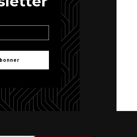
letter
abonner