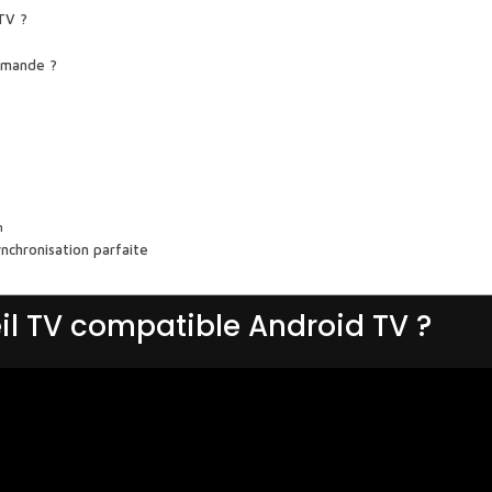
TV ?
mmande ?
?
n
nchronisation parfaite
il TV compatible Android TV ?