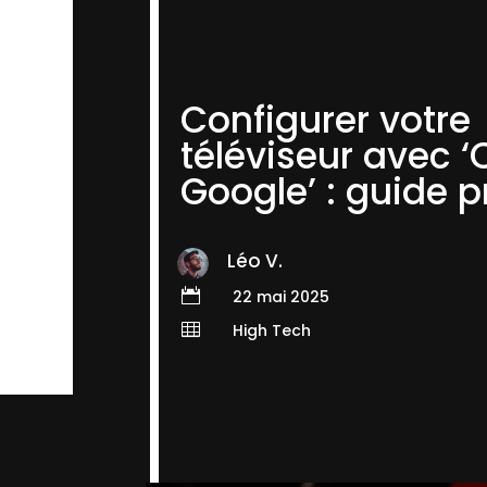
Configurer votre
téléviseur avec ‘
Google’ : guide p
Léo V.

22 mai 2025

High Tech