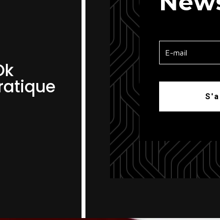
News
Ok
ratique
S'