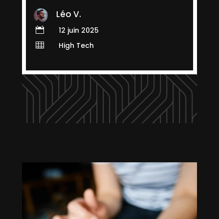
Léo V.

12 juin 2025

High Tech