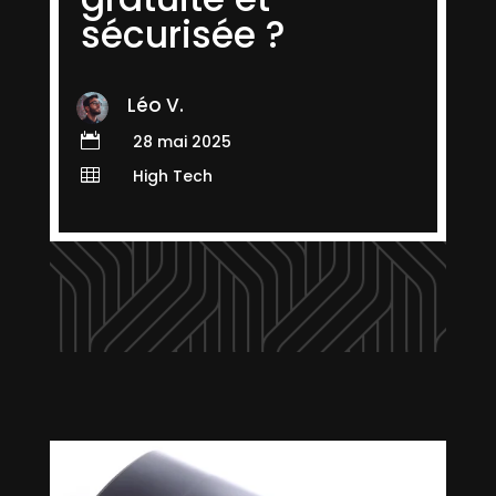
sécurisée ?
Léo V.

28 mai 2025

High Tech