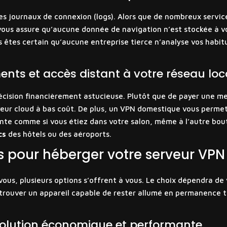
es journaux de connexion (logs). Alors que de nombreux servic
l vous assure qu’aucune donnée de navigation n’est stockée à vo
us êtes certain qu’aucune entreprise tierce n’analyse vos hab
nts et accès distant à votre réseau loc
décision financièrement astucieuse. Plutôt que de payer une me
eur cloud à bas coût. De plus, un VPN domestique vous permet 
nte comme si vous étiez dans votre salon, même à l’autre bout 
cs
des hôtels ou des aéroports.
es pour héberger votre serveur VPN
vous, plusieurs options s’offrent à vous. Le choix dépendra de
 trouver un appareil capable de rester allumé en permanence 
a solution économique et performante