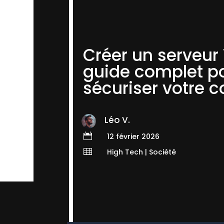
Créer un serveur 
guide complet p
sécuriser votre 
Léo V.

12 février 2026

High Tech
|
Société