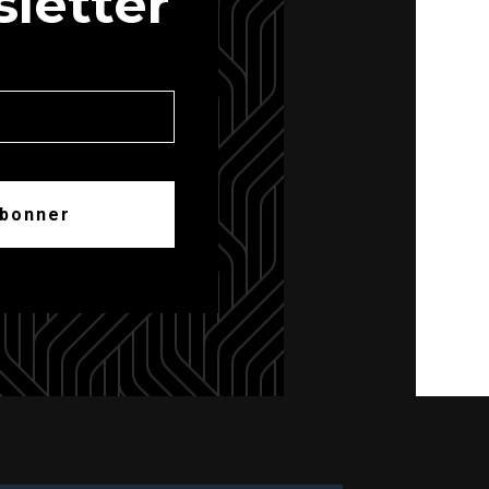
letter
abonner