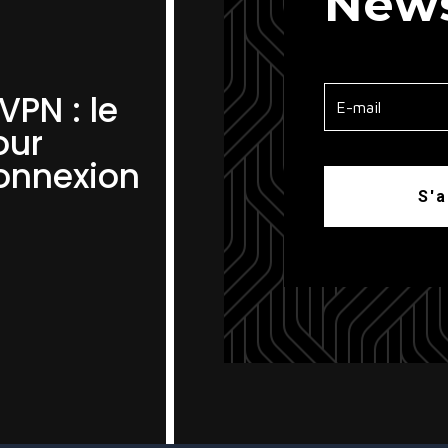
News
VPN : le
our
connexion
S'