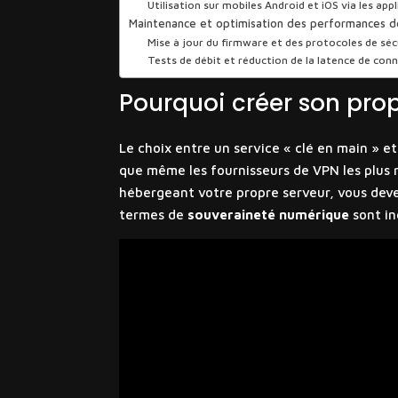
Utilisation sur mobiles Android et iOS via les app
Maintenance et optimisation des performances 
Mise à jour du firmware et des protocoles de séc
Tests de débit et réduction de la latence de con
Pourquoi créer son prop
Le choix entre un service « clé en main » e
que même les fournisseurs de VPN les plus 
hébergeant votre propre serveur, vous dev
termes de
souveraineté numérique
sont i