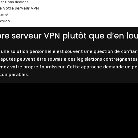
lications dédiées
de votre serveur VPN
urité
nexion
re serveur VPN plutôt que d’en lou
t une solution personnelle est souvent une question de confia
réputés peuvent être soumis à des législations contraignantes
enez votre propre fournisseur. Cette approche demande un peu
ncomparables.