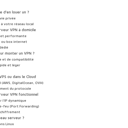
e d’en louer un ?
vie privée
à votre réseau local
erveur VPN à domicile
e et performante
 ou box internet
dédié
 pour monter un VPN ?
 et de compatibilité
pide et léger
 VPS ou dans le Cloud
el (AWS, DigitalOcean, OVH)
iement du protocole
rveur VPN fonctionnel
r l’IP dynamique
re-feu (Port Forwarding)
e chiffrement
veau serveur ?
ons Linux