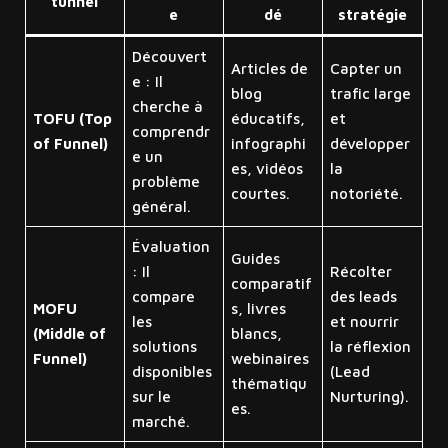
tunnel
e
dé
stratégie
Découvert
Articles de
Capter un
e : Il
blog
trafic large
cherche à
TOFU (Top
éducatifs,
et
comprendr
of Funnel)
infographi
développer
e un
es, vidéos
la
problème
courtes.
notoriété.
général.
Évaluation
Guides
: Il
Récolter
comparatif
compare
des leads
MOFU
s, livres
les
et nourrir
(Middle of
blancs,
solutions
la réflexion
Funnel)
webinaires
disponibles
(Lead
thématiqu
sur le
Nurturing).
es.
marché.