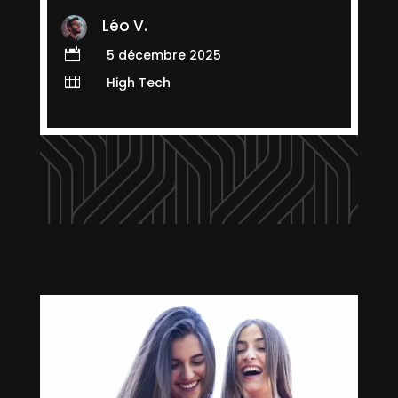
Léo V.

5 décembre 2025

High Tech