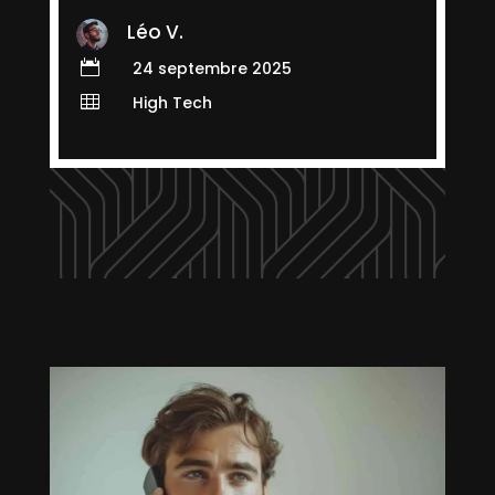
Léo V.

24 septembre 2025

High Tech