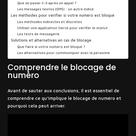
Que se passe-t-il après un appel ?
Les messages textes (SMS) : un autre indice
Les méthodes pour vérifier si votre numéro est bloqué
Les méthodes indirectes et discrètes
Utiliser une application tierce pour vérifier le statut
Les tests de messagerie
Solutions et alternatives en cas de blocage
Que faire si votre numéro est bloqué ?
Les alternatives pour communiquer avec la personne
Comprendre le blocage de
numéro
Avant de sauter aux conclusions, il est essentiel de
comprendre ce qu’implique le blocage de numéro et
pourquoi cela peut arriver.