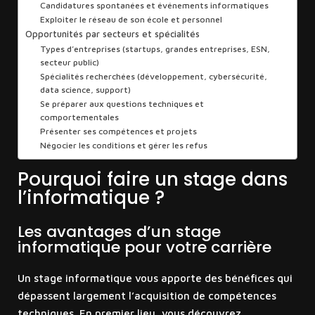
Candidatures spontanées et événements informatiques
Exploiter le réseau de son école et personnel
Opportunités par secteurs et spécialités
Types d’entreprises (startups, grandes entreprises, ESN,
secteur public)
Spécialités recherchées (développement, cybersécurité,
data science, support)
Se préparer aux questions techniques et
comportementales
Présenter ses compétences et projets
Négocier les conditions et gérer les refus
Pourquoi faire un stage dans
l’informatique ?
Les avantages d’un stage
informatique pour votre carrière
Un stage informatique vous apporte des bénéfices qui
dépassent largement l’acquisition de compétences
techniques. En premier lieu, vous découvrez