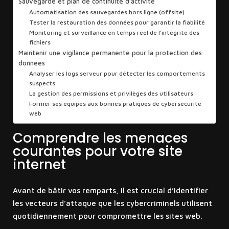
Sauvegarde et plan de continuité d’activité
Automatisation des sauvegardes hors ligne (offsite)
Tester la restauration des données pour garantir la fiabilité
Monitoring et surveillance en temps réel de l’intégrité des
fichiers
Maintenir une vigilance permanente pour la protection des
données
Analyser les logs serveur pour détecter les comportements
suspects
La gestion des permissions et privilèges des utilisateurs
Former ses équipes aux bonnes pratiques de cybersécurité
web
Comprendre les menaces
courantes pour votre site
internet
Avant de bâtir vos remparts, il est crucial d’identifier
les vecteurs d’attaque que les cybercriminels utilisent
quotidiennement pour compromettre les sites web.