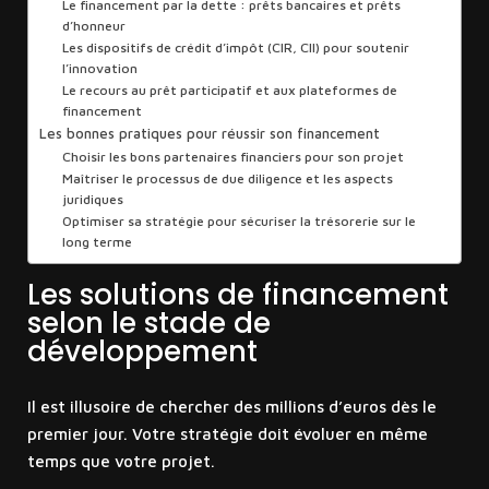
Le financement par la dette : prêts bancaires et prêts
d’honneur
Les dispositifs de crédit d’impôt (CIR, CII) pour soutenir
l’innovation
Le recours au prêt participatif et aux plateformes de
financement
Les bonnes pratiques pour réussir son financement
Choisir les bons partenaires financiers pour son projet
Maîtriser le processus de due diligence et les aspects
juridiques
Optimiser sa stratégie pour sécuriser la trésorerie sur le
long terme
Les solutions de financement
selon le stade de
développement
Il est illusoire de chercher des millions d’euros dès le
premier jour. Votre stratégie doit évoluer en même
temps que votre projet.