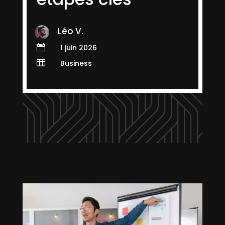
Léo V.

1 juin 2026

Business