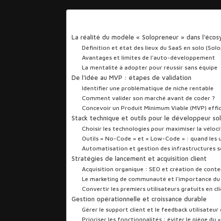
Sommaire
La réalité du modèle « Solopreneur » dans l’éco
Définition et état des lieux du SaaS en solo (Sol
Avantages et limites de l’auto-développement
La mentalité à adopter pour réussir sans équipe
De l’idée au MVP : étapes de validation
Identifier une problématique de niche rentable
Comment valider son marché avant de coder ?
Concevoir un Produit Minimum Viable (MVP) effi
Stack technique et outils pour le développeur so
Choisir les technologies pour maximiser la véloci
Outils « No-Code » et « Low-Code » : quand les ut
Automatisation et gestion des infrastructures s
Stratégies de lancement et acquisition client
Acquisition organique : SEO et création de cont
Le marketing de communauté et l’importance du « 
Convertir les premiers utilisateurs gratuits en c
Gestion opérationnelle et croissance durable
Gérer le support client et le feedback utilisateur
Prioriser les fonctionnalités : éviter le piège du 