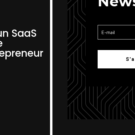
News
un SaaS
e
repreneur
S'