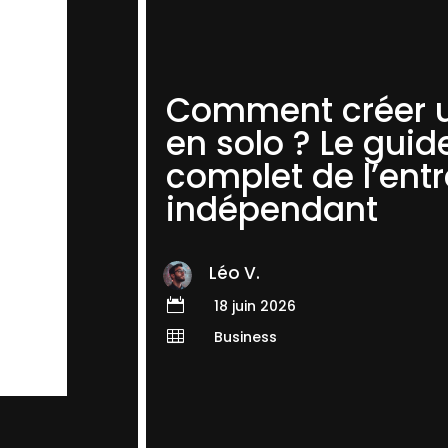
Comment créer 
en solo ? Le guid
complet de l’ent
indépendant
Léo V.

18 juin 2026

Business