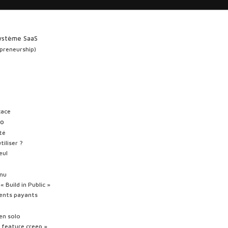
système SaaS
opreneurship)
cace
lo
té
iliser ?
eul
enu
Build in Public »
lients payants
 en solo
« feature creep »