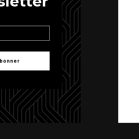
letter
abonner