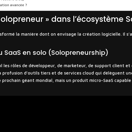
sation avancée ?
 Solopreneur » dans l’écosystème 
formé la manière dont on envisage la création logicielle. Il s
 du SaaS en solo (Solopreneurship)
l les rôles de développeur, de marketeur, de support client et 
profusion d’outils tiers et de services cloud qui délèguent u
le prochain géant mondial, mais un produit micro-SaaS capabl