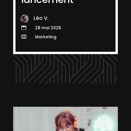
Léo V.

28 mai 2026

Marketing