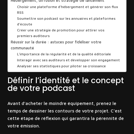
Hébergement, diffusion et stratégie de lancement
Choisir une plateforme d’hébergement et générer son flux
RSS
Soumettre son podcast sur les annuaires et plateformes
d’écoute
Créer une stratégie de promotion pour attirer vos
premiers auditeurs
Réussir sur la durée : astuces pour fidéliser votre
communauté
L’importance de la régularité et de la qualité éditoriale
Interagir avec ses auditeurs et développer son engagement
Analyser ses statistiques pour piloter sa croissance
Définir l’identité et le concept
de votre podcast
Avant d’acheter le moindre équipement, prenez le
temps de dessiner les contours de votre projet. C’est
cette étape de réflexion qui garantira la pérennité de
votre émission.