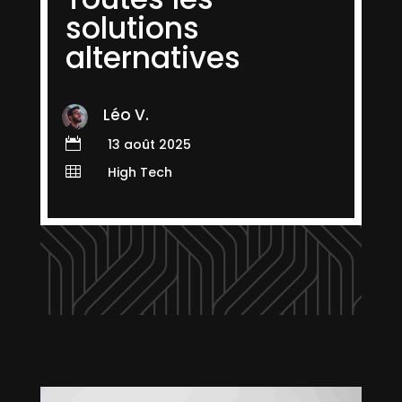
solutions
alternatives
Léo V.

13 août 2025

High Tech