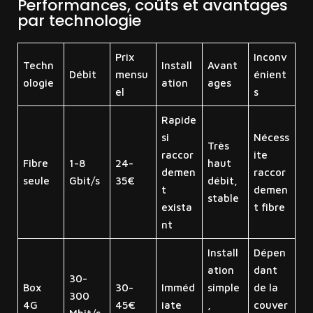
Performances, coûts et avantages
par technologie
Prix
Inconv
Techn
Install
Avant
Débit
mensu
énient
ologie
ation
ages
el
s
Rapide
si
Nécess
Très
raccor
ite
Fibre
1-8
24-
haut
demen
raccor
seule
Gbit/s
35€
débit,
t
demen
stable
exista
t fibre
nt
Install
Dépen
ation
dant
30-
Box
30-
Imméd
simple
de la
300
4G
45€
iate
,
couver