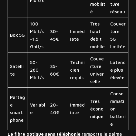
Mbit/s
mobilit
ture
é
réseau
100
Très
Couver
Mbit/s
30-
Imméd
haut
ture
Box 5G
-1,5
45€
iate
débit
5G
Gbit/s
mobile
limitée
Couve
50-
Techni
Latenc
Satelli
35-
rture
260
cien
e plus
te
60€
univer
Mbit/s
requis
élevée
selle
Conso
Partag
Très
mmati
e
Variabl
20-
Imméd
écono
on
smart
e
40€
iate
mique
batteri
phone
e
La fibre optique sans téléphonie
remporte la palme