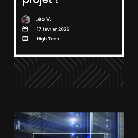
Léo V.

17 février 2026

High Tech