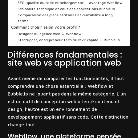
SEO, qualité du code et hébergement — avantage Webflow
Scalabilité technique et coût des applications Bubble.io
Comparaison des plans tarifaires et rentabilité à long
terme
Comment choisir selon votre profil ?
Designer ou agence web → Webflow
Startupper, entrepreneur tech ou MVP rapide → Bubble.io
Différences fondamentales :
site web vs application web
Avant même de comparer les fonctionnalités, il faut
comprendre une chose essentielle : Webflow et
Bubble.io ne jouent pas dans la même catégorie. L’un
est un outil de conception web orienté contenu et
design, l’autre est un environnement de
développement applicatif sans code. Cette distinction
change tout.
Webflow, une plateforme pensée