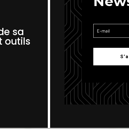
News
 de sa
 outils
S'