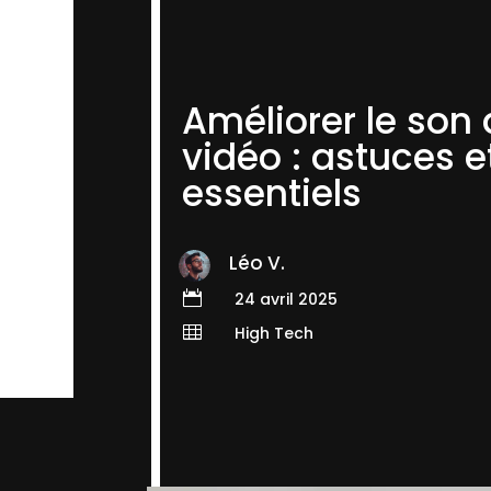
Améliorer le son
vidéo : astuces et
essentiels
Léo V.

24 avril 2025

High Tech