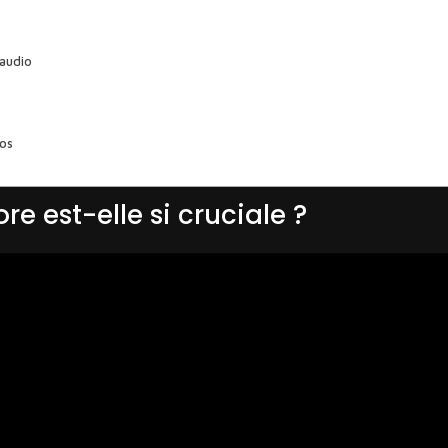
 audio
éos
re est-elle si cruciale ?