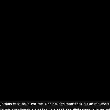
it jamais être sous-estimé. Des études montrent qu’un mauvais
lle est excellente. En effet, la
clarté des dialogues
joue un rô