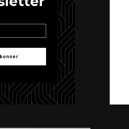
letter
abonner