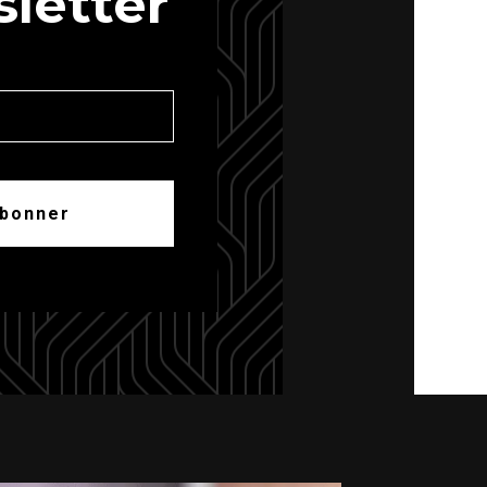
letter
abonner