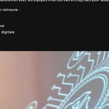
n retrouve :
que
 digitale