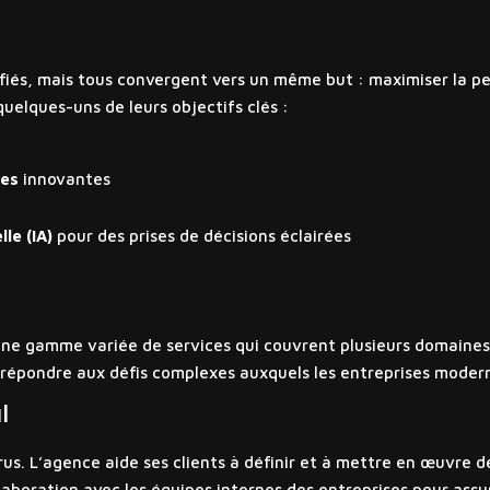
sifiés, mais tous convergent vers un même but : maximiser la 
 quelques-uns de leurs objectifs clés :
ues
innovantes
lle (IA)
pour des prises de décisions éclairées
ne gamme variée de services qui couvrent plusieurs domaines d
 répondre aux défis complexes auxquels les entreprises modern
l
us. L’agence aide ses clients à définir et à mettre en œuvre de
laboration avec les équipes internes des entreprises pour assur