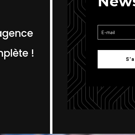
News
’agence
plète !
S'